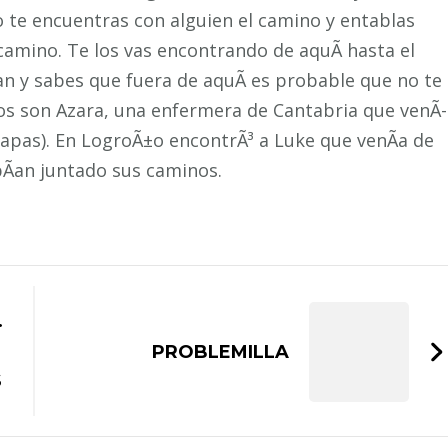
te encuentras con alguien el camino y entablas
camino. Te los vas encontrando de aquÃ­ hasta el
tan y sabes que fuera de aquÃ­ es probable que no te
nos son Azara, una enfermera de Cantabria que venÃ­
tapas). En LogroÃ±o encontrÃ³ a Luke que venÃ­a de
bÃ­an juntado sus caminos.
.
PROBLEMILLA
S