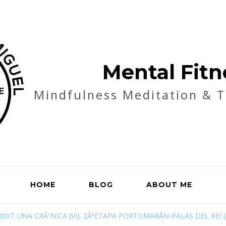
Mental Fitn
Mindfulness Meditation & 
HOME
BLOG
ABOUT ME
07. UNA CRÃ“NICA (VI). 2ÂªETAPA PORTOMARÃN-PALAS DEL REI 