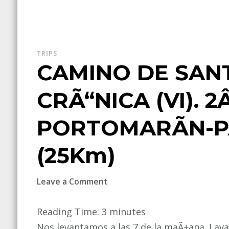
TRIPS
CAMINO DE SANT
CRÃ“NICA (VI). 
PORTOMARÃN-P
(25Km)
on
Leave a Comment
CAMINO
DE
Reading Time:
3
minutes
SANTIAGO
Nos levantamos a las 7 de la maÃ±ana. Lavad