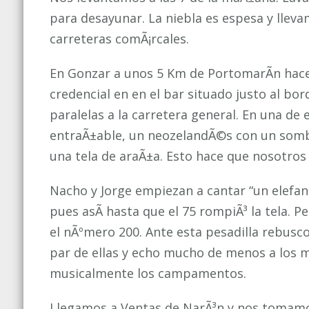
2007.
para desayunar. La niebla es espesa y llevam
UNA
carreteras comÃ¡rcales.
CRÃ“NICA
(VI).
En Gonzar a unos 5 Km de PortomarÃ­n hacem
2ÂªETAPA
credencial en en el bar situado justo al bo
PORTOMARÃN-
paralelas a la carretera general. En una d
PALAS
entraÃ±able, un neozelandÃ©s con un somb
DEL
una tela de araÃ±a. Esto hace que nosotro
REI
(25Km)
Nacho y Jorge empiezan a cantar “un elefan
pues asÃ­ hasta que el 75 rompiÃ³ la tela. 
el nÃºmero 200. Ante esta pesadilla rebus
par de ellas y echo mucho de menos a los 
musicalmente los campamentos.
Llegamos a Ventas de NarÃ³n y nos tomam