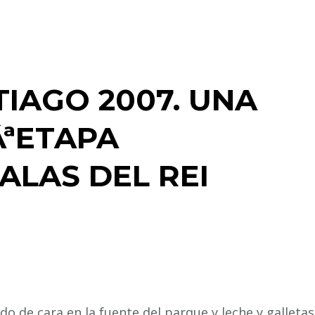
IAGO 2007. UNA
2ÂªETAPA
ALAS DEL REI
o de cara en la fuente del parque y leche y galletas