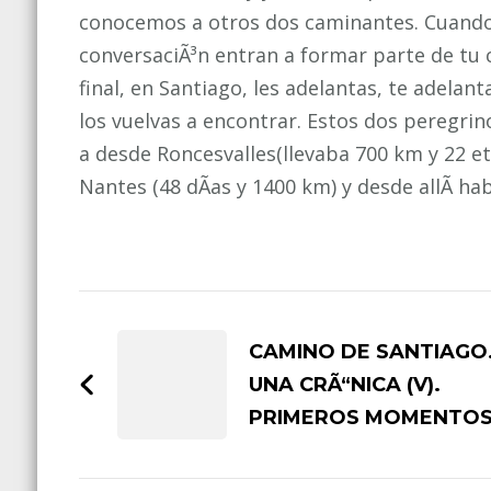
conocemos a otros dos caminantes. Cuando 
conversaciÃ³n entran a formar parte de tu 
final, en Santiago, les adelantas, te adelan
los vuelvas a encontrar. Estos dos peregri
a desde Roncesvalles(llevaba 700 km y 22 e
Nantes (48 dÃ­as y 1400 km) y desde allÃ­ ha
Post
Navigation
CAMINO DE SANTIAGO
UNA CRÃ“NICA (V).
PRIMEROS MOMENTO