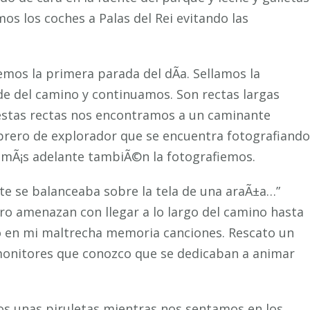
os los coches a Palas del Rei evitando las
os la primera parada del dÃ­a. Sellamos la
rde del camino y continuamos. Son rectas largas
e estas rectas nos encontramos a un caminante
rero de explorador que se encuentra fotografiando
s mÃ¡s adelante tambiÃ©n la fotografiemos.
te se balanceaba sobre la tela de una araÃ±a…”
Pero amenazan con llegar a lo largo del camino hasta
co en mi maltrecha memoria canciones. Rescato un
monitores que conozco que se dedicaban a animar
os unas
piruletas
mientras nos sentamos en los