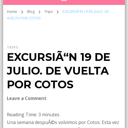
Home
Blog
Trips
EXCURSIÃ“N 19 DE JULIO. DE
VUELTA POR COTOS
TRIPS
EXCURSIÃ“N 19 DE
JULIO. DE VUELTA
POR COTOS
on
Leave a Comment
EXCURSIÃ“N
19
Reading Time:
3
minutes
DE
Una semana despuÃ©s volvimos por Cotos. Esta vez