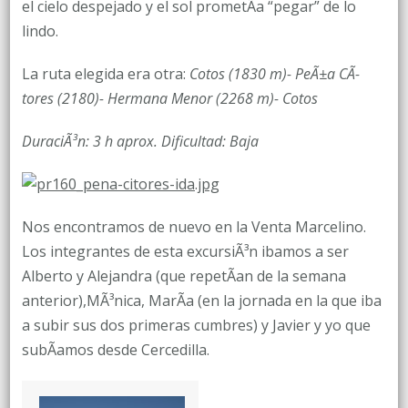
JULIO.
el cielo despejado y el sol prometÃ­a “pegar” de lo
DE
lindo.
VUELTA
La ruta elegida era otra:
Cotos (1830 m)- PeÃ±a CÃ­
POR
tores (2180)- Hermana Menor (2268 m)- Cotos
COTOS
DuraciÃ³n: 3 h aprox. Dificultad: Baja
Nos encontramos de nuevo en la Venta Marcelino.
Los integrantes de esta excursiÃ³n ibamos a ser
Alberto y Alejandra (que repetÃ­an de la semana
anterior),MÃ³nica, MarÃ­a (en la jornada en la que iba
a subir sus dos primeras cumbres) y Javier y yo que
subÃ­amos desde Cercedilla.