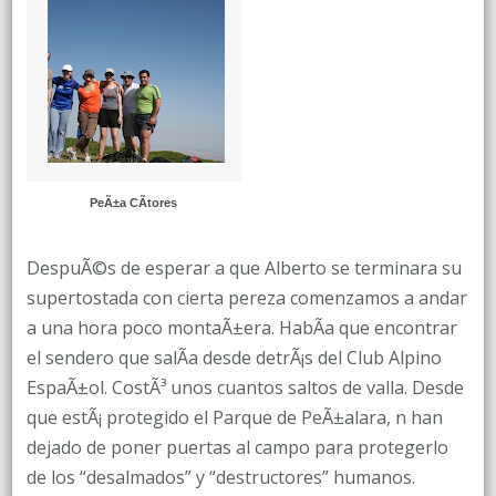
PeÃ±a CÃ­tores
DespuÃ©s de esperar a que Alberto se terminara su
supertostada con cierta pereza comenzamos a andar
a una hora poco montaÃ±era. HabÃ­a que encontrar
el sendero que salÃ­a desde detrÃ¡s del Club Alpino
EspaÃ±ol. CostÃ³ unos cuantos saltos de valla. Desde
que estÃ¡ protegido el Parque de PeÃ±alara, n han
dejado de poner puertas al campo para protegerlo
de los “desalmados” y “destructores” humanos.