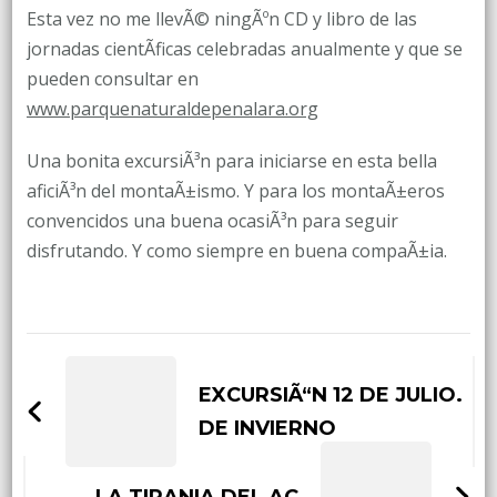
Esta vez no me llevÃ© ningÃºn CD y libro de las
jornadas cientÃ­ficas celebradas anualmente y que se
pueden consultar en
www.parquenaturaldepenalara.org
Una bonita excursiÃ³n para iniciarse en esta bella
aficiÃ³n del montaÃ±ismo. Y para los montaÃ±eros
convencidos una buena ocasiÃ³n para seguir
disfrutando. Y como siempre en buena compaÃ±ia.
Post
Navigation
EXCURSIÃ“N 12 DE JULIO.
DE INVIERNO
LA TIRANIA DEL AC