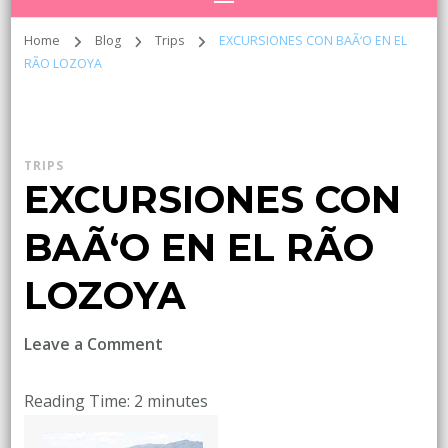
Home
Blog
Trips
EXCURSIONES CON BAÃ‘O EN EL
RÃO LOZOYA
TRIPS
EXCURSIONES CON
BAÃ‘O EN EL RÃO
LOZOYA
on
Leave a Comment
EXCURSIONES
CON
Reading Time:
2
minutes
BAÃ‘O