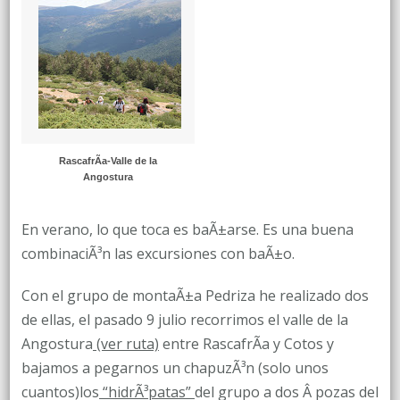
EN
EL
RÃO
LOZOYA
RascafrÃ­a-Valle de la
Angostura
En verano, lo que toca es baÃ±arse. Es una buena
combinaciÃ³n las excursiones con baÃ±o.
Con el grupo de montaÃ±a Pedriza he realizado dos
de ellas, el pasado 9 julio recorrimos el valle de la
Angostura
(ver ruta)
entre RascafrÃ­a y Cotos y
bajamos a pegarnos un chapuzÃ³n (solo unos
cuantos)los
“hidrÃ³patas”
del grupo a dos Â pozas del