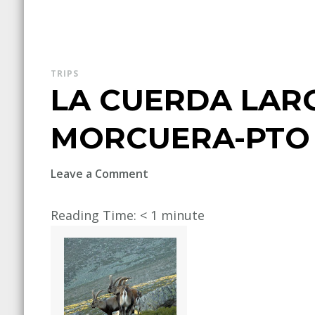
TRIPS
LA CUERDA LARG
MORCUERA-PTO
on
Leave a Comment
LA
CUERDA
Reading Time:
< 1
minute
LARGA
(PTO
DE
LA
MORCUERA-