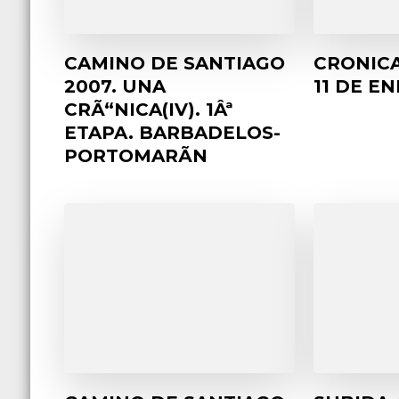
CAMINO DE SANTIAGO
CRONICA
2007. UNA
11 DE E
CRÃ“NICA(IV). 1Âª
ETAPA. BARBADELOS-
PORTOMARÃN