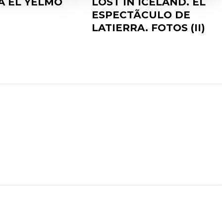
A EL YELMO
LOST IN ICELAND. EL
ESPECTÃCULO DE
LATIERRA. FOTOS (II)