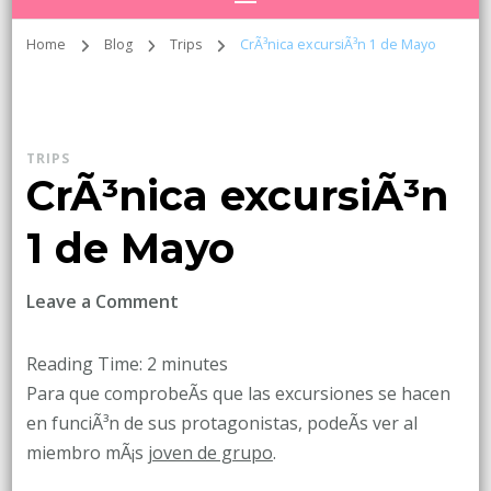
Home
Blog
Trips
CrÃ³nica excursiÃ³n 1 de Mayo
TRIPS
CrÃ³nica excursiÃ³n
1 de Mayo
on
Leave a Comment
CrÃ³nica
excursiÃ³n
Reading Time:
2
minutes
1
Para que comprobeÃ­s que las excursiones se hacen
de
en funciÃ³n de sus protagonistas, podeÃ­s ver al
Mayo
miembro mÃ¡s
joven de grupo
.