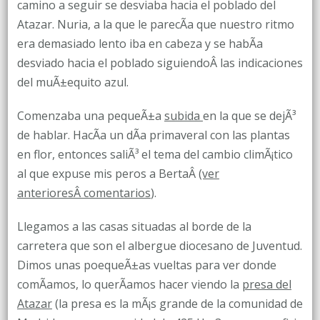
camino a seguir se desviaba hacia el poblado del
Atazar. Nuria, a la que le parecÃ­a que nuestro ritmo
era demasiado lento iba en cabeza y se habÃ­a
desviado hacia el poblado siguiendoÂ las indicaciones
del muÃ±equito azul.
Comenzaba una pequeÃ±a
subida
en la que se dejÃ³
de hablar. HacÃ­a un dÃ­a primaveral con las plantas
en flor, entonces saliÃ³ el tema del cambio climÃ¡tico
al que expuse mis peros a BertaÂ
(ver
anterioresÂ comentarios
).
Llegamos a las casas situadas al borde de la
carretera que son el albergue diocesano de Juventud.
Dimos unas poequeÃ±as vueltas para ver donde
comÃ­amos, lo querÃ­amos hacer viendo la
presa del
Atazar
(la presa es la mÃ¡s grande de la comunidad de