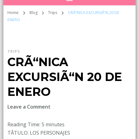
Home
Blog
Trips
CRÃ“NICA EXCURSIÃ“N 20 DE
ENERO
TRIPS
CRÃ“NICA
EXCURSIÃ“N 20 DE
ENERO
on
Leave a Comment
CRÃ“NICA
EXCURSIÃ“N
Reading Time:
5
minutes
20
TÃ­TULO: LOS PERSONAJES