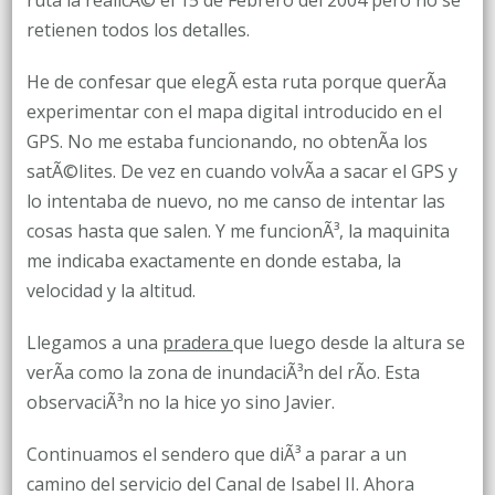
ruta la realicÃ© el 15 de Febrero del 2004 pero no se
retienen todos los detalles.
He de confesar que elegÃ­ esta ruta porque querÃ­a
experimentar con el mapa digital introducido en el
GPS. No me estaba funcionando, no obtenÃ­a los
satÃ©lites. De vez en cuando volvÃ­a a sacar el GPS y
lo intentaba de nuevo, no me canso de intentar las
cosas hasta que salen. Y me funcionÃ³, la maquinita
me indicaba exactamente en donde estaba, la
velocidad y la altitud.
Llegamos a una
pradera
que luego desde la altura se
verÃ­a como la zona de inundaciÃ³n del rÃ­o. Esta
observaciÃ³n no la hice yo sino Javier.
Continuamos el sendero que diÃ³ a parar a un
camino del servicio del Canal de Isabel II. Ahora