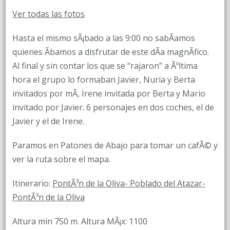
DE
Ver todas las fotos
ENERO
Hasta el mismo sÃ¡bado a las 9:00 no sabÃ­amos
quienes Ã­bamos a disfrutar de este dÃ­a magnÃ­fico.
Al final y sin contar los que se “rajaron” a Ãºltima
hora el grupo lo formaban Javier, Nuria y Berta
invitados por mÃ­, Irene invitada por Berta y Mario
invitado por Javier. 6 personajes en dos coches, el de
Javier y el de Irene.
Paramos en Patones de Abajo para tomar un cafÃ© y
ver la ruta sobre el mapa.
Itinerario:
PontÃ³n de la Oliva- Poblado del Atazar-
PontÃ³n de la Oliva
Altura min 750 m. Altura MÃ¡x: 1100