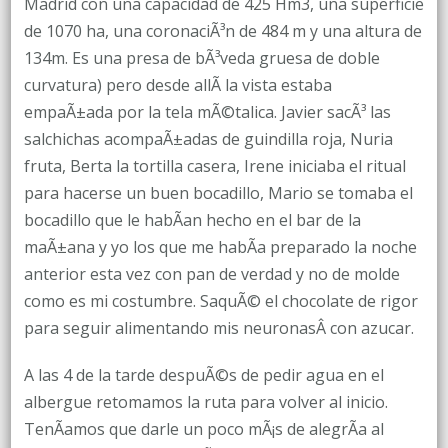
Madrid con una capacidad de 425 Hm3, una superficie
de 1070 ha, una coronaciÃ³n de 484 m y una altura de
134m. Es una presa de bÃ³veda gruesa de doble
curvatura) pero desde allÃ­ la vista estaba
empaÃ±ada por la tela mÃ©talica. Javier sacÃ³ las
salchichas acompaÃ±adas de guindilla roja, Nuria
fruta, Berta la tortilla casera, Irene iniciaba el ritual
para hacerse un buen bocadillo, Mario se tomaba el
bocadillo que le habÃ­an hecho en el bar de la
maÃ±ana y yo los que me habÃ­a preparado la noche
anterior esta vez con pan de verdad y no de molde
como es mi costumbre. SaquÃ© el chocolate de rigor
para seguir alimentando mis neuronasÂ con azucar.
A las 4 de la tarde despuÃ©s de pedir agua en el
albergue retomamos la ruta para volver al inicio.
TenÃ­amos que darle un poco mÃ¡s de alegrÃ­a al