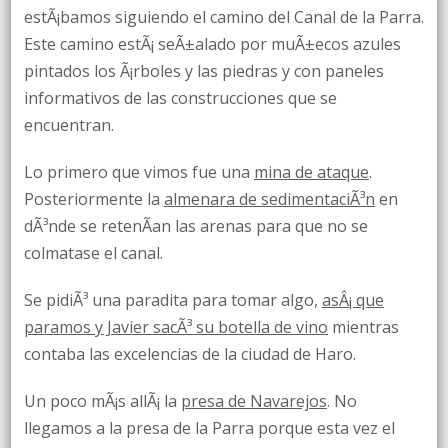
estÃ¡bamos siguiendo el camino del Canal de la Parra.
Este camino estÃ¡ seÃ±alado por muÃ±ecos azules
pintados los Ã¡rboles y las piedras y con paneles
informativos de las construcciones que se
encuentran.
Lo primero que vimos fue una
mina de ataque
.
Posteriormente la
almenara de sedimentaciÃ³n
en
dÃ³nde se retenÃ­an las arenas para que no se
colmatase el canal.
Se pidiÃ³ una paradita para tomar algo,
asÂ¡ que
paramos y Javier sacÃ³ su botella de vino
mientras
contaba las excelencias de la ciudad de Haro.
Un poco mÃ¡s allÃ¡ la
presa de Navarejos
. No
llegamos a la presa de la Parra porque esta vez el