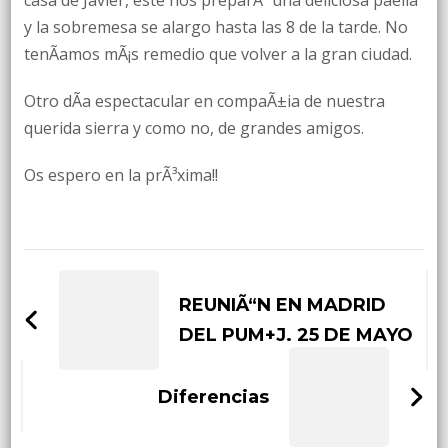
casa de Javier, este nos preparÃ³ una deliciosa paella
y la sobremesa se alargo hasta las 8 de la tarde. No
tenÃ­amos mÃ¡s remedio que volver a la gran ciudad.
Otro dÃ­a espectacular en compaÃ±ia de nuestra
querida sierra y como no, de grandes amigos.
Os espero en la prÃ³xima!!
Post
Navigation
REUNIÃ“N EN MADRID
DEL PUM+J. 25 DE MAYO
Diferencias