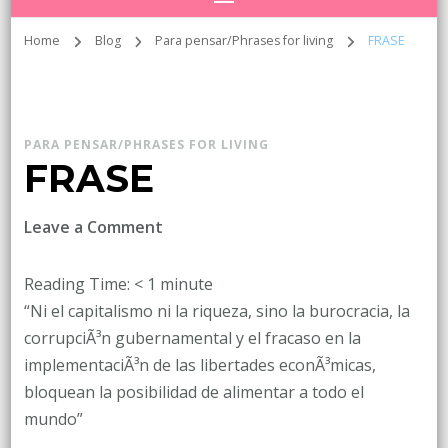
Home
Blog
Para pensar/Phrases for living
FRASE
PARA PENSAR/PHRASES FOR LIVING
FRASE
on
Leave a Comment
FRASE
Reading Time:
< 1
minute
“Ni el capitalismo ni la riqueza, sino la burocracia, la
corrupciÃ³n gubernamental y el fracaso en la
implementaciÃ³n de las libertades econÃ³micas,
bloquean la posibilidad de alimentar a todo el
mundo”