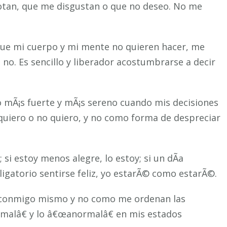
gotan, que me disgustan o que no deseo. No me
que mi cuerpo y mi mente no quieren hacer, me
no. Es sencillo y liberador acostumbrarse a decir
go mÃ¡s fuerte y mÃ¡s sereno cuando mis decisiones
quiero o no quiero, y no como forma de despreciar
; si estoy menos alegre, lo estoy; si un dÃ­a
igatorio sentirse feliz, yo estarÃ© como estarÃ©.
 conmigo mismo y no como me ordenan las
malâ€ y lo â€œanormalâ€ en mis estados