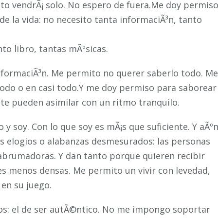
sto vendrÃ¡ solo. No espero de fuera.Me doy permis
de la vida: no necesito tanta informaciÃ³n, tanto
nto libro, tantas mÃºsicas.
informaciÃ³n. Me permito no querer saberlo todo. Me
todo o en casi todo.Y me doy permiso para saborear
nte pueden asimilar con un ritmo tranquilo.
y soy. Con lo que soy es mÃ¡s que suficiente. Y aÃº
s elogios o alabanzas desmesurados: las personas
 abrumadoras. Y dan tanto porque quieren recibir
es menos densas. Me permito un vivir con levedad,
 en su juego.
os: el de ser autÃ©ntico. No me impongo soportar