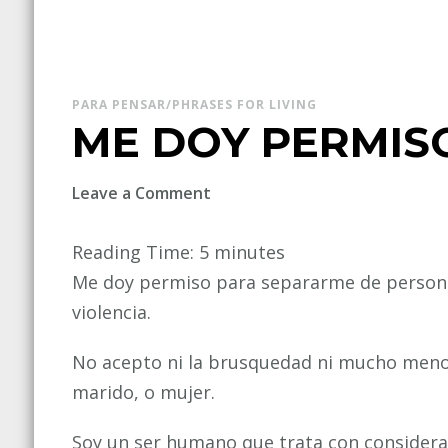
PARA PENSAR/PHRASES FOR LIVING
ME DOY PERMIS
on
Leave a Comment
ME
DOY
Reading Time:
5
minutes
PERMISO
Me doy permiso para separarme de person
violencia.
No acepto ni la brusquedad ni mucho menos
marido, o mujer.
Soy un ser humano que trata con considera