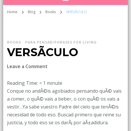
Home
Blog
Books
VERSÃCULO
BOOKS
PARA PENSAR/PHRASES FOR LIVING
VERSÃCULO
on
Leave a Comment
VERSÃCULO
Reading Time:
< 1
minute
Conque no andÃ©is agobiados pensando quÃ© vais
a comer, o quÃ© vais a beber, o con quÃ© os vais a
vestir…Ya sabe vuestro Padre del cielo que tenÃ©is
necesidad de todo eso. Buscad primero que reine su
justicia, y todo eso se os darÃ¡ por aÃ±adidura.