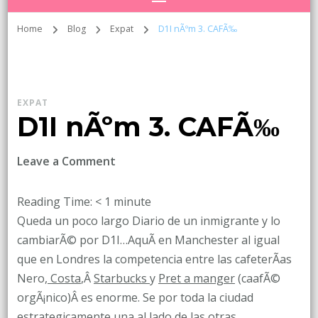
Home
Blog
Expat
D1I nÃºm 3. CAFÃ‰
EXPAT
D1I nÃºm 3. CAFÃ‰
on
Leave a Comment
D1I
nÃºm
Reading Time:
< 1
minute
3.
Queda un poco largo Diario de un inmigrante y lo
CAFÃ‰
cambiarÃ© por D1I…AquÃ­ en Manchester al igual
que en Londres la competencia entre las cafeterÃ­as
Nero,
Costa
,Â
Starbucks
y
Pret a manger
(caafÃ©
orgÃ¡nico)Â es enorme. Se por toda la ciudad
estrategicamente una al lado de las otras.