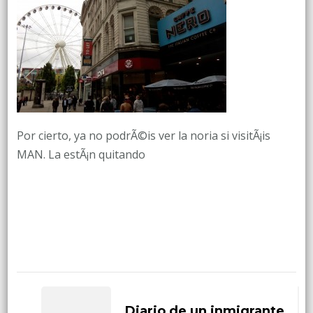
Por cierto, ya no podrÃ©is ver la noria si visitÃ¡is
MAN. La estÃ¡n quitando
Post
Navigation
Diario de un inmigrante