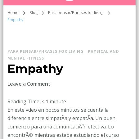
Home
Blog
Para pensar/Phrases for living
Empathy
PARA PENSAR/PHRASES FOR LIVING
PHYSICAL AND
MENTAL FITNESS
Empathy
on
Leave a Comment
Empathy
Reading Time:
< 1
minute
En este vdeo en pocos minutos se cuenta la
diferencia entre simpatÃ­a y empatÃ­a. Un buen
comienzo para una comunicaciÃ³n efectiva. Lo
encontrÃ© mientras estaba estudiando el curso